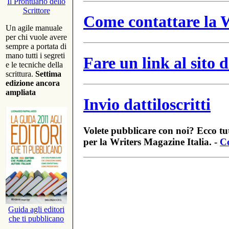
Il Prontuario dello
Scrittore
Come contattare la W
Un agile manuale
per chi vuole avere
sempre a portata di
mano tutti i segreti
Fare un link al sito
e le tecniche della
scrittura.
Settima
edizione ancora
ampliata
Invio dattiloscritti
Volete pubblicare con noi? Ecco tut
per la Writers Magazine Italia. -
Co
Guida agli editori
che ti pubblicano