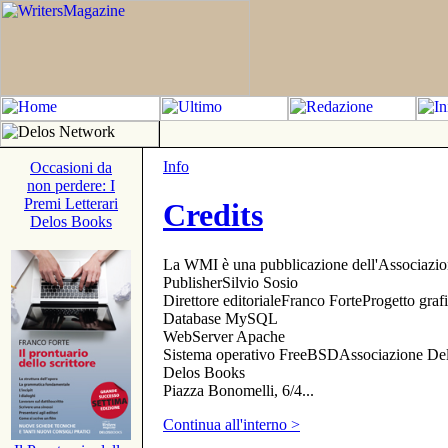
Info
Occasioni da
non perdere: I
Premi Letterari
Credits
Delos Books
La WMI è una pubblicazione dell'Associazi
PublisherSilvio Sosio
Direttore editorialeFranco ForteProgetto gr
Database MySQL
WebServer Apache
Sistema operativo FreeBSDAssociazione Delo
Delos Books
Piazza Bonomelli, 6/4...
Continua all'interno >