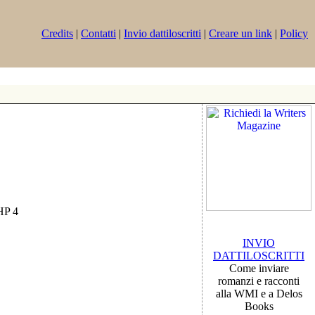
Credits
|
Contatti
|
Invio dattiloscritti
|
Creare un link
|
Policy
PHP 4
INVIO
DATTILOSCRITTI
Come inviare
romanzi e racconti
alla WMI e a Delos
Books