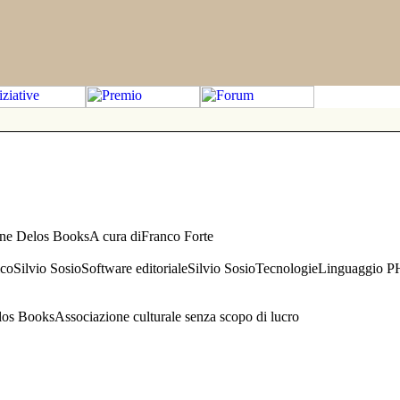
one Delos BooksA cura diFranco Forte
aficoSilvio SosioSoftware editorialeSilvio SosioTecnologieLinguaggio 
s BooksAssociazione culturale senza scopo di lucro