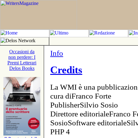
Info
Occasioni da
non perdere: I
Premi Letterari
Credits
Delos Books
La WMI è una pubblicazion
cura diFranco Forte
PublisherSilvio Sosio
Direttore editorialeFranco F
SosioSoftware editorialeSi
PHP 4