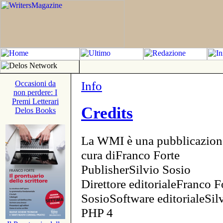
Info
Occasioni da
non perdere: I
Premi Letterari
Credits
Delos Books
La WMI è una pubblicazion
cura diFranco Forte
PublisherSilvio Sosio
Direttore editorialeFranco F
SosioSoftware editorialeSi
PHP 4