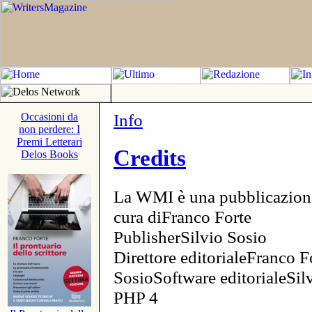
Info
Occasioni da
non perdere: I
Premi Letterari
Credits
Delos Books
La WMI è una pubblicazion
cura diFranco Forte
PublisherSilvio Sosio
Direttore editorialeFranco F
SosioSoftware editorialeSi
PHP 4