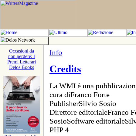
Info
Occasioni da
non perdere: I
Premi Letterari
Credits
Delos Books
La WMI è una pubblicazion
cura diFranco Forte
PublisherSilvio Sosio
Direttore editorialeFranco F
SosioSoftware editorialeSi
PHP 4