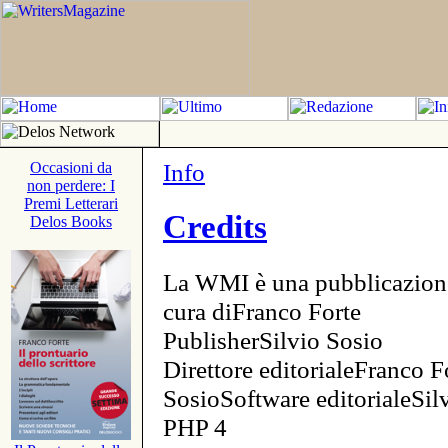
Info
Occasioni da
non perdere: I
Premi Letterari
Credits
Delos Books
La WMI è una pubblicazion
cura diFranco Forte
PublisherSilvio Sosio
Direttore editorialeFranco F
SosioSoftware editorialeSi
PHP 4