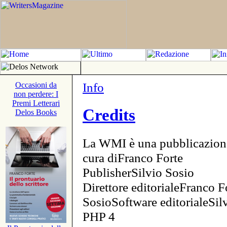
Info
Occasioni da
non perdere: I
Premi Letterari
Credits
Delos Books
La WMI è una pubblicazion
cura diFranco Forte
PublisherSilvio Sosio
Direttore editorialeFranco F
SosioSoftware editorialeSi
PHP 4