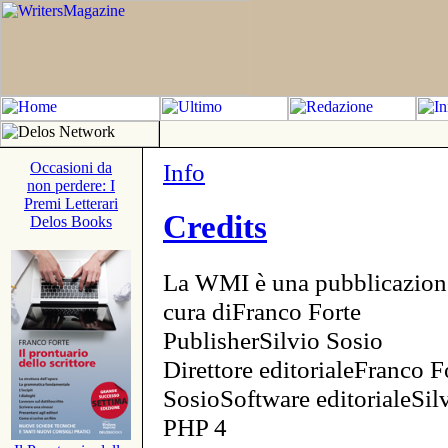
Info
Occasioni da
non perdere: I
Premi Letterari
Credits
Delos Books
La WMI è una pubblicazion
cura diFranco Forte
PublisherSilvio Sosio
Direttore editorialeFranco F
SosioSoftware editorialeSi
PHP 4