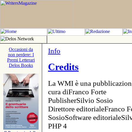
Info
Occasioni da
non perdere: I
Premi Letterari
Credits
Delos Books
La WMI è una pubblicazion
cura diFranco Forte
PublisherSilvio Sosio
Direttore editorialeFranco F
SosioSoftware editorialeSi
PHP 4