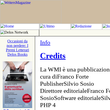
Info
Occasioni da
non perdere: I
Premi Letterari
Credits
Delos Books
La WMI è una pubblicazion
cura diFranco Forte
PublisherSilvio Sosio
Direttore editorialeFranco F
SosioSoftware editorialeSi
PHP 4