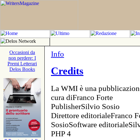
Info
Occasioni da
non perdere: I
Premi Letterari
Credits
Delos Books
La WMI è una pubblicazion
cura diFranco Forte
PublisherSilvio Sosio
Direttore editorialeFranco F
SosioSoftware editorialeSi
PHP 4