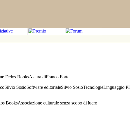
one Delos BooksA cura diFranco Forte
aficoSilvio SosioSoftware editorialeSilvio SosioTecnologieLinguaggio 
s BooksAssociazione culturale senza scopo di lucro