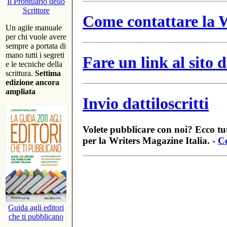
Il Prontuario dello
Scrittore
Come contattare la W
Un agile manuale
per chi vuole avere
sempre a portata di
mano tutti i segreti
Fare un link al sito
e le tecniche della
scrittura.
Settima
edizione ancora
ampliata
Invio dattiloscritti
Volete pubblicare con noi? Ecco tut
per la Writers Magazine Italia. -
Co
Guida agli editori
che ti pubblicano