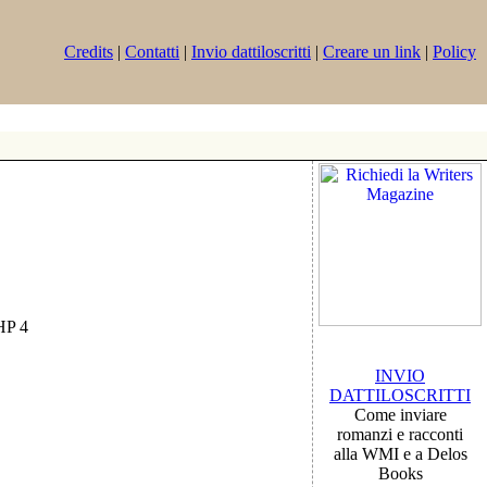
Credits
|
Contatti
|
Invio dattiloscritti
|
Creare un link
|
Policy
PHP 4
INVIO
DATTILOSCRITTI
Come inviare
romanzi e racconti
alla WMI e a Delos
Books