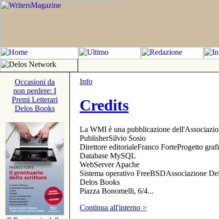
Info
Occasioni da
non perdere: I
Premi Letterari
Credits
Delos Books
La WMI è una pubblicazione dell'Associazi
PublisherSilvio Sosio
Direttore editorialeFranco ForteProgetto gr
Database MySQL
WebServer Apache
Sistema operativo FreeBSDAssociazione Delo
Delos Books
Piazza Bonomelli, 6/4...
Continua all'interno >