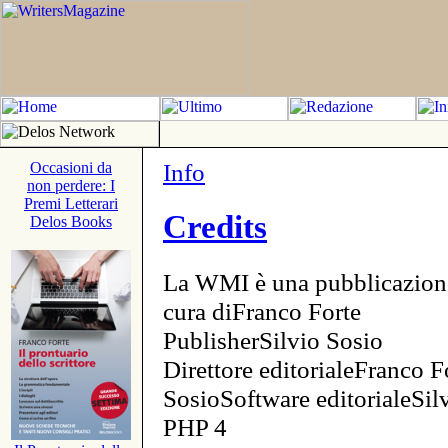
Info
Occasioni da
non perdere: I
Premi Letterari
Credits
Delos Books
La WMI è una pubblicazion
cura diFranco Forte
PublisherSilvio Sosio
Direttore editorialeFranco F
SosioSoftware editorialeSi
PHP 4