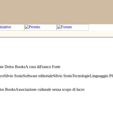
one Delos BooksA cura diFranco Forte
aficoSilvio SosioSoftware editorialeSilvio SosioTecnologieLinguaggio 
s BooksAssociazione culturale senza scopo di lucro