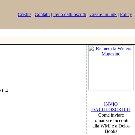
Credits
|
Contatti
|
Invio dattiloscritti
|
Creare un link
|
Policy
PHP 4
INVIO
DATTILOSCRITTI
Come inviare
romanzi e racconti
alla WMI e a Delos
Books