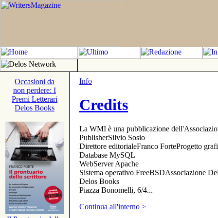
Info
Occasioni da
non perdere: I
Premi Letterari
Credits
Delos Books
La WMI è una pubblicazione dell'Associazi
PublisherSilvio Sosio
Direttore editorialeFranco ForteProgetto gr
Database MySQL
WebServer Apache
Sistema operativo FreeBSDAssociazione Delo
Delos Books
Piazza Bonomelli, 6/4...
Continua all'interno >