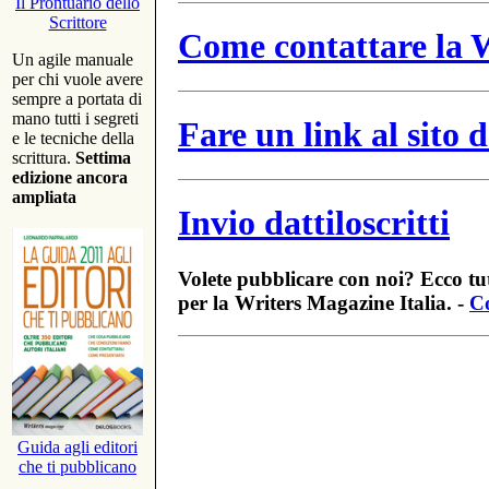
Il Prontuario dello
Scrittore
Come contattare la W
Un agile manuale
per chi vuole avere
sempre a portata di
mano tutti i segreti
Fare un link al sito
e le tecniche della
scrittura.
Settima
edizione ancora
ampliata
Invio dattiloscritti
Volete pubblicare con noi? Ecco tut
per la Writers Magazine Italia. -
Co
Guida agli editori
che ti pubblicano