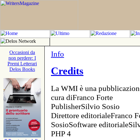
Info
Occasioni da
non perdere: I
Premi Letterari
Credits
Delos Books
La WMI è una pubblicazion
cura diFranco Forte
PublisherSilvio Sosio
Direttore editorialeFranco F
SosioSoftware editorialeSi
PHP 4