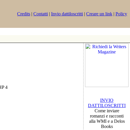
Credits
|
Contatti
|
Invio dattiloscritti
|
Creare un link
|
Policy
PHP 4
INVIO
DATTILOSCRITTI
Come inviare
romanzi e racconti
alla WMI e a Delos
Books