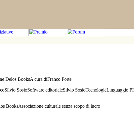
one Delos BooksA cura diFranco Forte
aficoSilvio SosioSoftware editorialeSilvio SosioTecnologieLinguaggio 
s BooksAssociazione culturale senza scopo di lucro