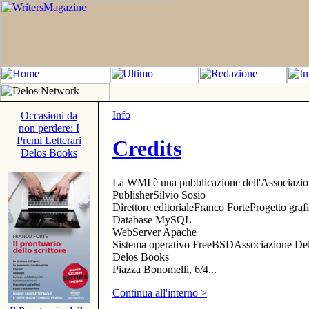
Info
Occasioni da
non perdere: I
Premi Letterari
Credits
Delos Books
La WMI è una pubblicazione dell'Associazi
PublisherSilvio Sosio
Direttore editorialeFranco ForteProgetto gr
Database MySQL
WebServer Apache
Sistema operativo FreeBSDAssociazione Delo
Delos Books
Piazza Bonomelli, 6/4...
Continua all'interno >