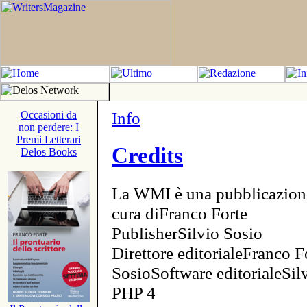
Info
Occasioni da
non perdere: I
Premi Letterari
Credits
Delos Books
La WMI è una pubblicazion
cura diFranco Forte
PublisherSilvio Sosio
Direttore editorialeFranco F
SosioSoftware editorialeSi
PHP 4