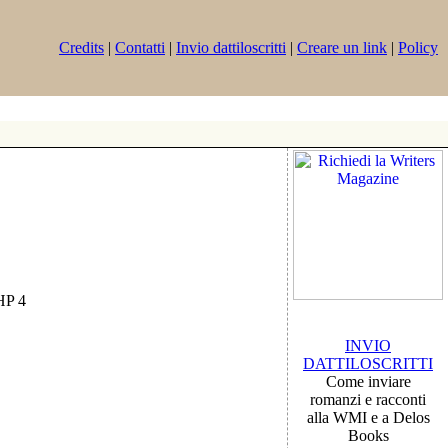
Credits
|
Contatti
|
Invio dattiloscritti
|
Creare un link
|
Policy
PHP 4
INVIO
DATTILOSCRITTI
Come inviare
romanzi e racconti
alla WMI e a Delos
Books