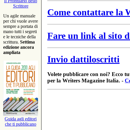
Il Prontuario dello
Scrittore
Come contattare la W
Un agile manuale
per chi vuole avere
sempre a portata di
mano tutti i segreti
Fare un link al sito
e le tecniche della
scrittura.
Settima
edizione ancora
ampliata
Invio dattiloscritti
Volete pubblicare con noi? Ecco tut
per la Writers Magazine Italia. -
Co
Guida agli editori
che ti pubblicano