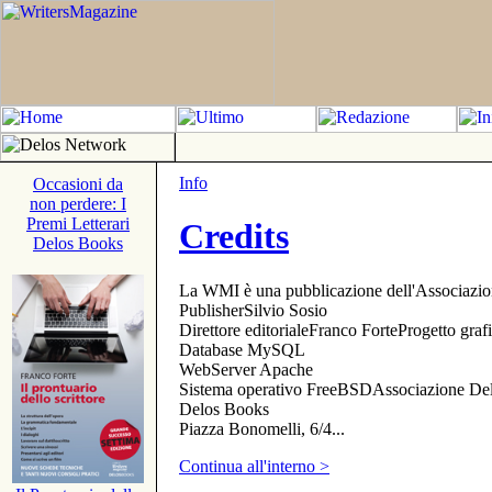
Info
Occasioni da
non perdere: I
Premi Letterari
Credits
Delos Books
La WMI è una pubblicazione dell'Associazi
PublisherSilvio Sosio
Direttore editorialeFranco ForteProgetto gr
Database MySQL
WebServer Apache
Sistema operativo FreeBSDAssociazione Delo
Delos Books
Piazza Bonomelli, 6/4...
Continua all'interno >