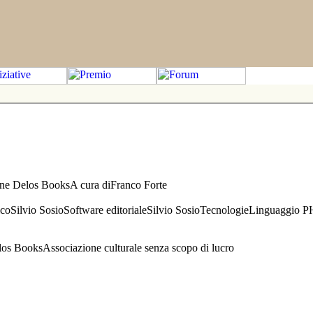
one Delos BooksA cura diFranco Forte
aficoSilvio SosioSoftware editorialeSilvio SosioTecnologieLinguaggio 
s BooksAssociazione culturale senza scopo di lucro