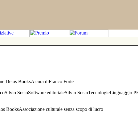
one Delos BooksA cura diFranco Forte
aficoSilvio SosioSoftware editorialeSilvio SosioTecnologieLinguaggio 
s BooksAssociazione culturale senza scopo di lucro