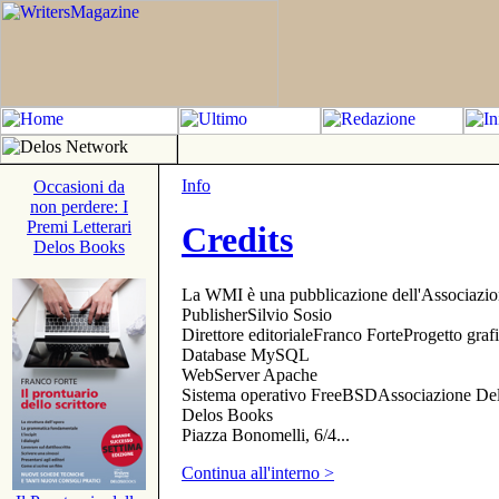
Info
Occasioni da
non perdere: I
Premi Letterari
Credits
Delos Books
La WMI è una pubblicazione dell'Associazi
PublisherSilvio Sosio
Direttore editorialeFranco ForteProgetto gr
Database MySQL
WebServer Apache
Sistema operativo FreeBSDAssociazione Delo
Delos Books
Piazza Bonomelli, 6/4...
Continua all'interno >