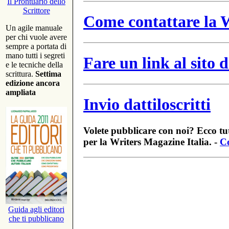
Il Prontuario dello
Scrittore
Come contattare la W
Un agile manuale
per chi vuole avere
sempre a portata di
mano tutti i segreti
Fare un link al sito
e le tecniche della
scrittura.
Settima
edizione ancora
ampliata
Invio dattiloscritti
Volete pubblicare con noi? Ecco tut
per la Writers Magazine Italia. -
Co
Guida agli editori
che ti pubblicano