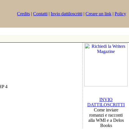
Credits
|
Contatti
|
Invio dattiloscritti
|
Creare un link
|
Policy
PHP 4
INVIO
DATTILOSCRITTI
Come inviare
romanzi e racconti
alla WMI e a Delos
Books