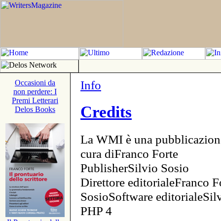
Info
Occasioni da
non perdere: I
Premi Letterari
Credits
Delos Books
La WMI è una pubblicazion
cura diFranco Forte
PublisherSilvio Sosio
Direttore editorialeFranco F
SosioSoftware editorialeSi
PHP 4