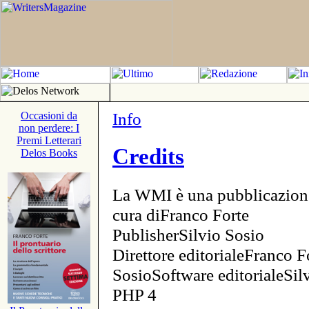
Info
Occasioni da
non perdere: I
Premi Letterari
Credits
Delos Books
La WMI è una pubblicazion
cura diFranco Forte
PublisherSilvio Sosio
Direttore editorialeFranco F
SosioSoftware editorialeSi
PHP 4