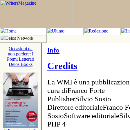
Info
Occasioni da
non perdere: I
Premi Letterari
Credits
Delos Books
La WMI è una pubblicazion
cura diFranco Forte
PublisherSilvio Sosio
Direttore editorialeFranco F
SosioSoftware editorialeSi
PHP 4