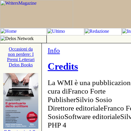
Info
Occasioni da
non perdere: I
Premi Letterari
Credits
Delos Books
La WMI è una pubblicazion
cura diFranco Forte
PublisherSilvio Sosio
Direttore editorialeFranco F
SosioSoftware editorialeSi
PHP 4