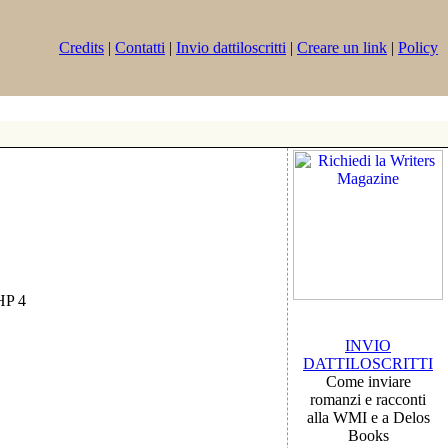
Credits
|
Contatti
|
Invio dattiloscritti
|
Creare un link
|
Policy
PHP 4
INVIO
DATTILOSCRITTI
Come inviare
romanzi e racconti
alla WMI e a Delos
Books