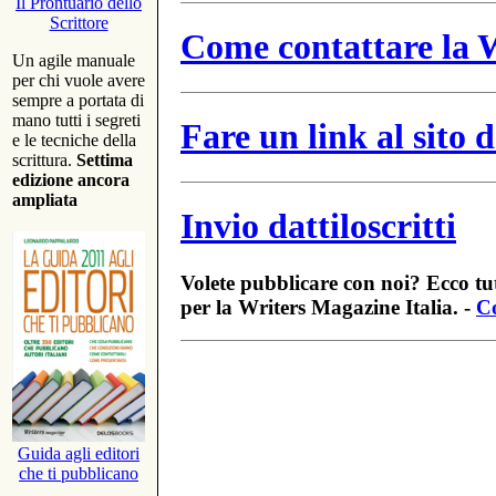
Il Prontuario dello
Scrittore
Come contattare la W
Un agile manuale
per chi vuole avere
sempre a portata di
mano tutti i segreti
Fare un link al sito
e le tecniche della
scrittura.
Settima
edizione ancora
ampliata
Invio dattiloscritti
Volete pubblicare con noi? Ecco tut
per la Writers Magazine Italia. -
Co
Guida agli editori
che ti pubblicano