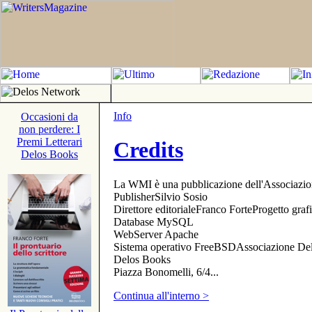
Info
Occasioni da
non perdere: I
Premi Letterari
Credits
Delos Books
La WMI è una pubblicazione dell'Associazi
PublisherSilvio Sosio
Direttore editorialeFranco ForteProgetto gr
Database MySQL
WebServer Apache
Sistema operativo FreeBSDAssociazione Delo
Delos Books
Piazza Bonomelli, 6/4...
Continua all'interno >