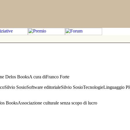
one Delos BooksA cura diFranco Forte
aficoSilvio SosioSoftware editorialeSilvio SosioTecnologieLinguaggio 
s BooksAssociazione culturale senza scopo di lucro