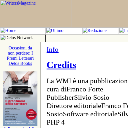
Info
Occasioni da
non perdere: I
Premi Letterari
Credits
Delos Books
La WMI è una pubblicazion
cura diFranco Forte
PublisherSilvio Sosio
Direttore editorialeFranco F
SosioSoftware editorialeSi
PHP 4