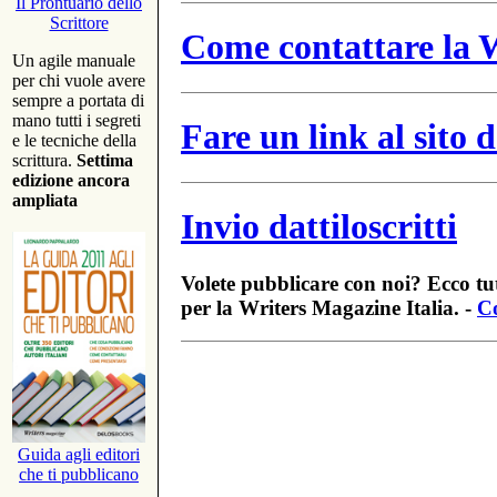
Il Prontuario dello
Scrittore
Come contattare la W
Un agile manuale
per chi vuole avere
sempre a portata di
mano tutti i segreti
Fare un link al sito
e le tecniche della
scrittura.
Settima
edizione ancora
ampliata
Invio dattiloscritti
Volete pubblicare con noi? Ecco tut
per la Writers Magazine Italia. -
Co
Guida agli editori
che ti pubblicano