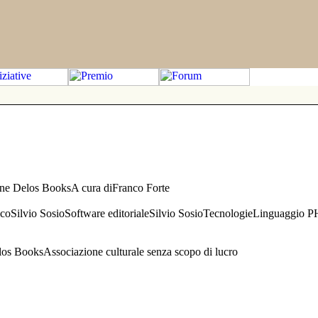
one Delos BooksA cura diFranco Forte
aficoSilvio SosioSoftware editorialeSilvio SosioTecnologieLinguaggio 
s BooksAssociazione culturale senza scopo di lucro