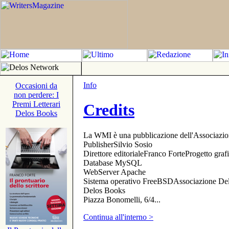
Info
Occasioni da
non perdere: I
Premi Letterari
Credits
Delos Books
La WMI è una pubblicazione dell'Associazi
PublisherSilvio Sosio
Direttore editorialeFranco ForteProgetto gr
Database MySQL
WebServer Apache
Sistema operativo FreeBSDAssociazione Delo
Delos Books
Piazza Bonomelli, 6/4...
Continua all'interno >