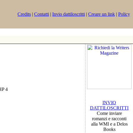
Credits
|
Contatti
|
Invio dattiloscritti
|
Creare un link
|
Policy
PHP 4
INVIO
DATTILOSCRITTI
Come inviare
romanzi e racconti
alla WMI e a Delos
Books