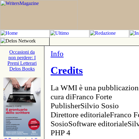
Info
Occasioni da
non perdere: I
Premi Letterari
Credits
Delos Books
La WMI è una pubblicazion
cura diFranco Forte
PublisherSilvio Sosio
Direttore editorialeFranco F
SosioSoftware editorialeSi
PHP 4