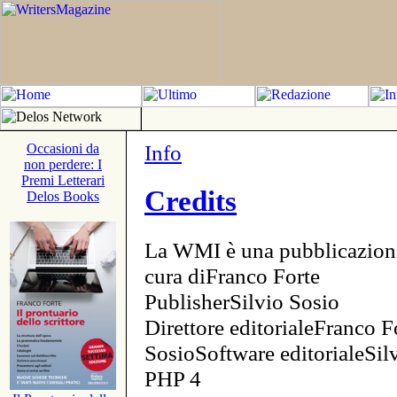
Info
Occasioni da
non perdere: I
Premi Letterari
Credits
Delos Books
La WMI è una pubblicazion
cura diFranco Forte
PublisherSilvio Sosio
Direttore editorialeFranco F
SosioSoftware editorialeSi
PHP 4