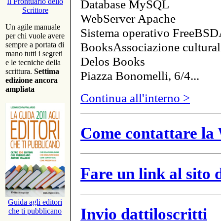
Database MySQL
Il Prontuario dello
Scrittore
WebServer Apache
Un agile manuale
Sistema operativo FreeBSD
per chi vuole avere
BooksAssociazione cultural
sempre a portata di
mano tutti i segreti
Delos Books
e le tecniche della
scrittura.
Settima
Piazza Bonomelli, 6/4...
edizione ancora
ampliata
Continua all'interno >
Come contattare la 
Fare un link al sito
Guida agli editori
Invio dattiloscritti
che ti pubblicano