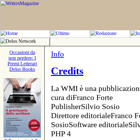
Info
Occasioni da
non perdere: I
Premi Letterari
Credits
Delos Books
La WMI è una pubblicazion
cura diFranco Forte
PublisherSilvio Sosio
Direttore editorialeFranco F
SosioSoftware editorialeSi
PHP 4