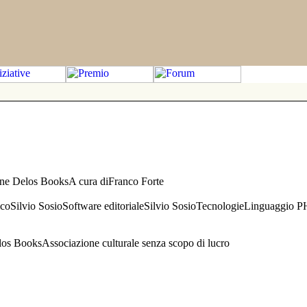
one Delos BooksA cura diFranco Forte
aficoSilvio SosioSoftware editorialeSilvio SosioTecnologieLinguaggio 
s BooksAssociazione culturale senza scopo di lucro