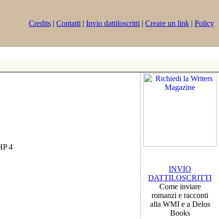
Credits
|
Contatti
|
Invio dattiloscritti
|
Creare un link
|
Policy
PHP 4
INVIO
DATTILOSCRITTI
Come inviare
romanzi e racconti
alla WMI e a Delos
Books