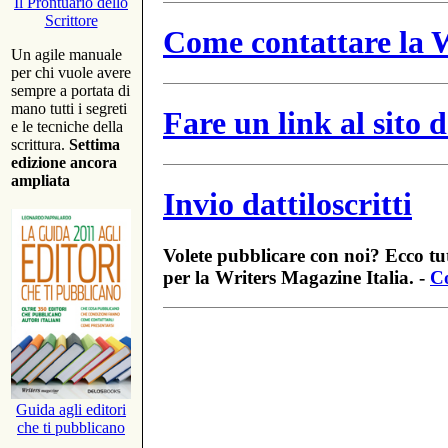
Il Prontuario dello
Scrittore
Come contattare la W
Un agile manuale
per chi vuole avere
sempre a portata di
mano tutti i segreti
Fare un link al sito
e le tecniche della
scrittura.
Settima
edizione ancora
ampliata
Invio dattiloscritti
Volete pubblicare con noi? Ecco tut
per la Writers Magazine Italia. -
Co
Guida agli editori
che ti pubblicano