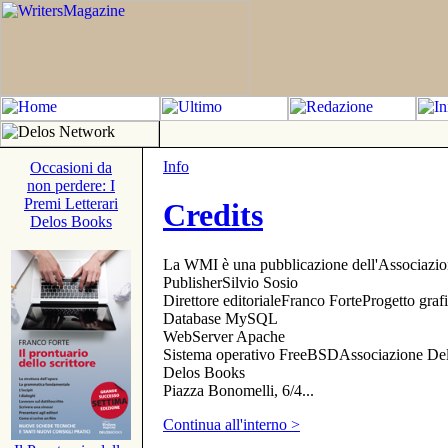
Info
Occasioni da
non perdere: I
Premi Letterari
Credits
Delos Books
La WMI è una pubblicazione dell'Associazi
PublisherSilvio Sosio
Direttore editorialeFranco ForteProgetto gr
Database MySQL
WebServer Apache
Sistema operativo FreeBSDAssociazione Delo
Delos Books
Piazza Bonomelli, 6/4...
Continua all'interno >