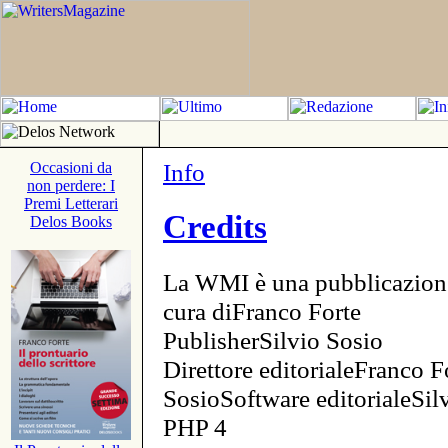
Info
Occasioni da
non perdere: I
Premi Letterari
Credits
Delos Books
La WMI è una pubblicazion
cura diFranco Forte
PublisherSilvio Sosio
Direttore editorialeFranco F
SosioSoftware editorialeSi
PHP 4