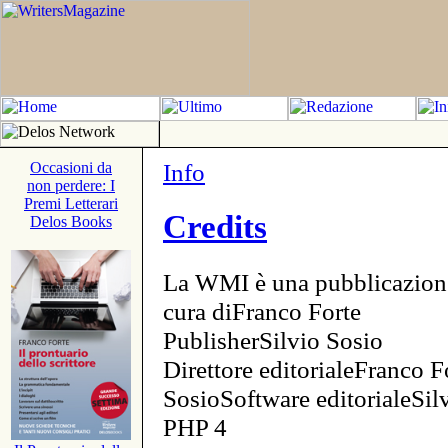
Info
Occasioni da
non perdere: I
Premi Letterari
Credits
Delos Books
La WMI è una pubblicazion
cura diFranco Forte
PublisherSilvio Sosio
Direttore editorialeFranco F
SosioSoftware editorialeSi
PHP 4