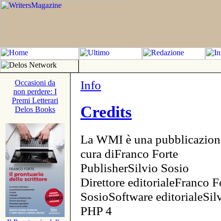
Info
Occasioni da
non perdere: I
Premi Letterari
Credits
Delos Books
La WMI è una pubblicazion
cura diFranco Forte
PublisherSilvio Sosio
Direttore editorialeFranco F
SosioSoftware editorialeSi
PHP 4