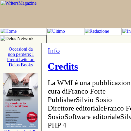
Info
Occasioni da
non perdere: I
Premi Letterari
Credits
Delos Books
La WMI è una pubblicazion
cura diFranco Forte
PublisherSilvio Sosio
Direttore editorialeFranco F
SosioSoftware editorialeSi
PHP 4