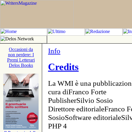
Info
Occasioni da
non perdere: I
Premi Letterari
Credits
Delos Books
La WMI è una pubblicazion
cura diFranco Forte
PublisherSilvio Sosio
Direttore editorialeFranco F
SosioSoftware editorialeSi
PHP 4