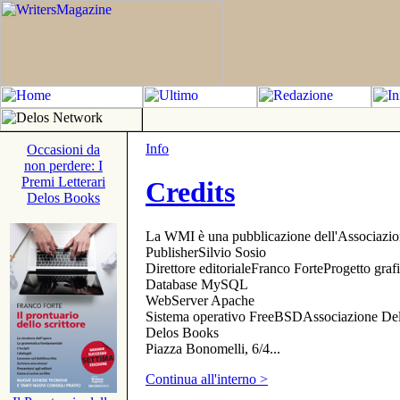
Info
Occasioni da
non perdere: I
Premi Letterari
Credits
Delos Books
La WMI è una pubblicazione dell'Associazi
PublisherSilvio Sosio
Direttore editorialeFranco ForteProgetto gr
Database MySQL
WebServer Apache
Sistema operativo FreeBSDAssociazione Delo
Delos Books
Piazza Bonomelli, 6/4...
Continua all'interno >