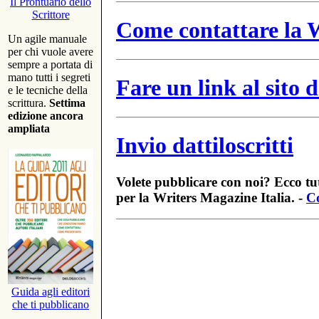
Il Prontuario dello
Scrittore
Come contattare la W
Un agile manuale
per chi vuole avere
sempre a portata di
mano tutti i segreti
Fare un link al sito
e le tecniche della
scrittura.
Settima
edizione ancora
ampliata
Invio dattiloscritti
Volete pubblicare con noi? Ecco tut
per la Writers Magazine Italia. -
Co
Guida agli editori
che ti pubblicano