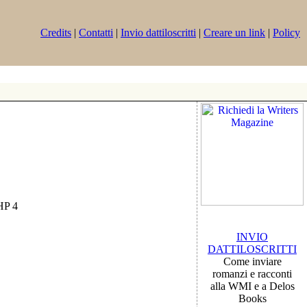
Credits
|
Contatti
|
Invio dattiloscritti
|
Creare un link
|
Policy
PHP 4
INVIO
DATTILOSCRITTI
Come inviare
romanzi e racconti
alla WMI e a Delos
Books