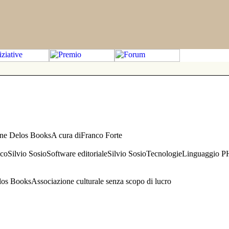
one Delos BooksA cura diFranco Forte
aficoSilvio SosioSoftware editorialeSilvio SosioTecnologieLinguaggio 
s BooksAssociazione culturale senza scopo di lucro