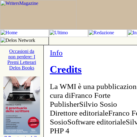
Info
Occasioni da
non perdere: I
Premi Letterari
Credits
Delos Books
La WMI è una pubblicazion
cura diFranco Forte
PublisherSilvio Sosio
Direttore editorialeFranco F
SosioSoftware editorialeSi
PHP 4