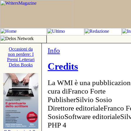
Info
Occasioni da
non perdere: I
Premi Letterari
Credits
Delos Books
La WMI è una pubblicazion
cura diFranco Forte
PublisherSilvio Sosio
Direttore editorialeFranco F
SosioSoftware editorialeSi
PHP 4