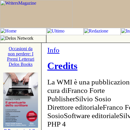
Info
Occasioni da
non perdere: I
Premi Letterari
Credits
Delos Books
La WMI è una pubblicazion
cura diFranco Forte
PublisherSilvio Sosio
Direttore editorialeFranco F
SosioSoftware editorialeSi
PHP 4