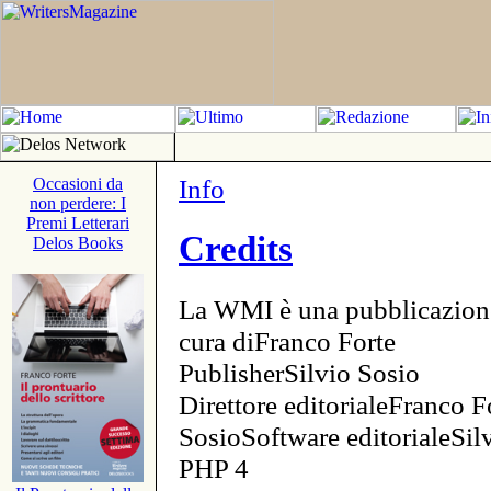
Info
Occasioni da
non perdere: I
Premi Letterari
Credits
Delos Books
La WMI è una pubblicazion
cura diFranco Forte
PublisherSilvio Sosio
Direttore editorialeFranco F
SosioSoftware editorialeSi
PHP 4