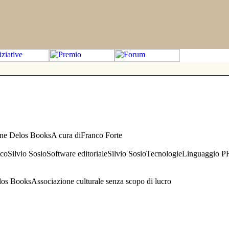
one Delos BooksA cura diFranco Forte
aficoSilvio SosioSoftware editorialeSilvio SosioTecnologieLinguaggio 
s BooksAssociazione culturale senza scopo di lucro