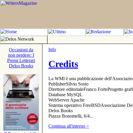
Info
Occasioni da
non perdere: I
Premi Letterari
Credits
Delos Books
La WMI è una pubblicazione dell'Associazi
PublisherSilvio Sosio
Direttore editorialeFranco ForteProgetto gr
Database MySQL
WebServer Apache
Sistema operativo FreeBSDAssociazione Delo
Delos Books
Piazza Bonomelli, 6/4...
Continua all'interno >