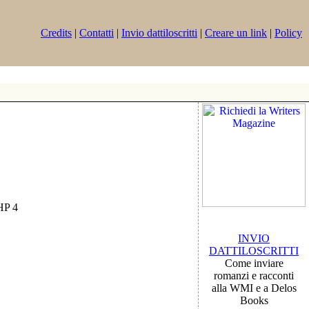
Credits
|
Contatti
|
Invio dattiloscritti
|
Creare un link
|
Policy
PHP 4
INVIO
DATTILOSCRITTI
Come inviare
romanzi e racconti
alla WMI e a Delos
Books