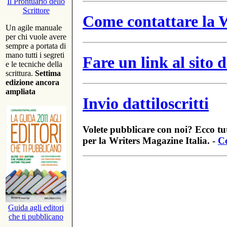
Il Prontuario dello
Scrittore
Come contattare la W
Un agile manuale
per chi vuole avere
sempre a portata di
mano tutti i segreti
Fare un link al sito
e le tecniche della
scrittura.
Settima
edizione ancora
ampliata
Invio dattiloscritti
Volete pubblicare con noi? Ecco tut
per la Writers Magazine Italia. -
Co
Guida agli editori
che ti pubblicano