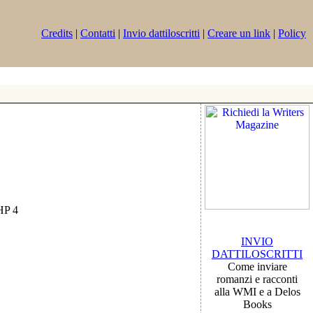
Credits
|
Contatti
|
Invio dattiloscritti
|
Creare un link
|
Policy
PHP 4
INVIO
DATTILOSCRITTI
Come inviare
romanzi e racconti
alla WMI e a Delos
Books