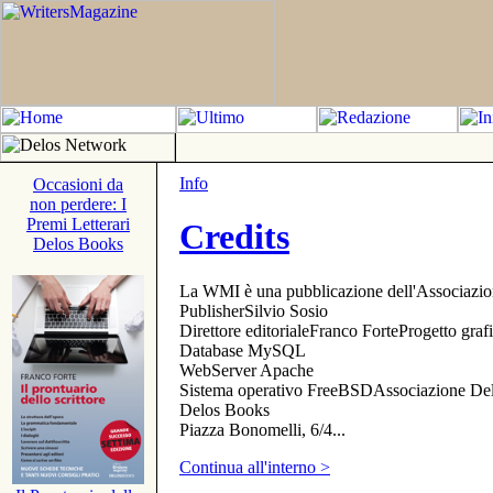
Info
Occasioni da
non perdere: I
Premi Letterari
Credits
Delos Books
La WMI è una pubblicazione dell'Associazi
PublisherSilvio Sosio
Direttore editorialeFranco ForteProgetto gr
Database MySQL
WebServer Apache
Sistema operativo FreeBSDAssociazione Delo
Delos Books
Piazza Bonomelli, 6/4...
Continua all'interno >