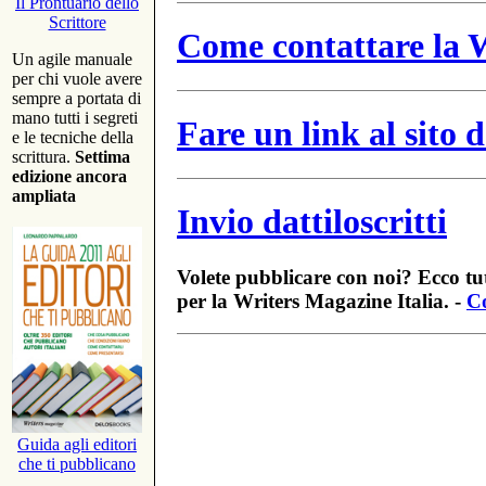
Il Prontuario dello
Scrittore
Come contattare la W
Un agile manuale
per chi vuole avere
sempre a portata di
mano tutti i segreti
Fare un link al sito
e le tecniche della
scrittura.
Settima
edizione ancora
ampliata
Invio dattiloscritti
Volete pubblicare con noi? Ecco tut
per la Writers Magazine Italia. -
Co
Guida agli editori
che ti pubblicano