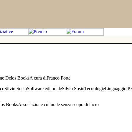
one Delos BooksA cura diFranco Forte
aficoSilvio SosioSoftware editorialeSilvio SosioTecnologieLinguaggio 
s BooksAssociazione culturale senza scopo di lucro