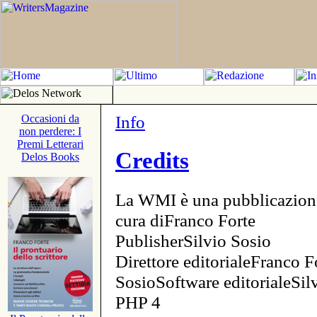
Info
Occasioni da
non perdere: I
Premi Letterari
Credits
Delos Books
La WMI è una pubblicazion
cura diFranco Forte
PublisherSilvio Sosio
Direttore editorialeFranco F
SosioSoftware editorialeSi
PHP 4