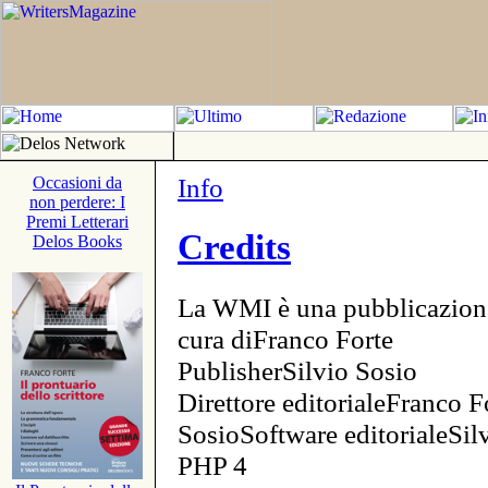
Info
Occasioni da
non perdere: I
Premi Letterari
Credits
Delos Books
La WMI è una pubblicazion
cura diFranco Forte
PublisherSilvio Sosio
Direttore editorialeFranco F
SosioSoftware editorialeSi
PHP 4