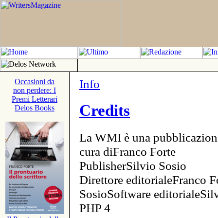
Info
Occasioni da
non perdere: I
Premi Letterari
Credits
Delos Books
La WMI è una pubblicazion
cura diFranco Forte
PublisherSilvio Sosio
Direttore editorialeFranco F
SosioSoftware editorialeSi
PHP 4