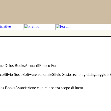
one Delos BooksA cura diFranco Forte
aficoSilvio SosioSoftware editorialeSilvio SosioTecnologieLinguaggio 
s BooksAssociazione culturale senza scopo di lucro