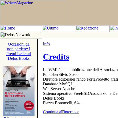
Info
Occasioni da
non perdere: I
Premi Letterari
Credits
Delos Books
La WMI è una pubblicazione dell'Associazi
PublisherSilvio Sosio
Direttore editorialeFranco ForteProgetto gr
Database MySQL
WebServer Apache
Sistema operativo FreeBSDAssociazione Delo
Delos Books
Piazza Bonomelli, 6/4...
Continua all'interno >