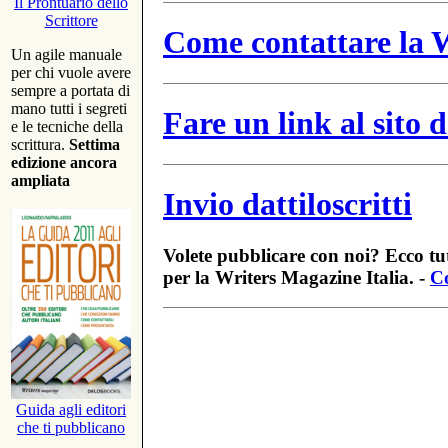
Il Prontuario dello
Scrittore
Come contattare la W
Un agile manuale
per chi vuole avere
sempre a portata di
mano tutti i segreti
Fare un link al sito
e le tecniche della
scrittura.
Settima
edizione ancora
ampliata
Invio dattiloscritti
Volete pubblicare con noi? Ecco tut
per la Writers Magazine Italia. -
Co
Guida agli editori
che ti pubblicano