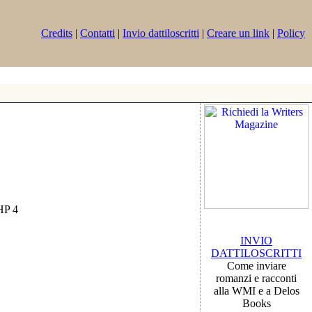
Credits
|
Contatti
|
Invio dattiloscritti
|
Creare un link
|
Policy
PHP 4
INVIO
DATTILOSCRITTI
Come inviare
romanzi e racconti
alla WMI e a Delos
Books