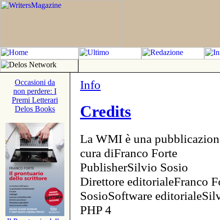
Info
Occasioni da
non perdere: I
Premi Letterari
Credits
Delos Books
La WMI è una pubblicazion
cura diFranco Forte
PublisherSilvio Sosio
Direttore editorialeFranco F
SosioSoftware editorialeSi
PHP 4