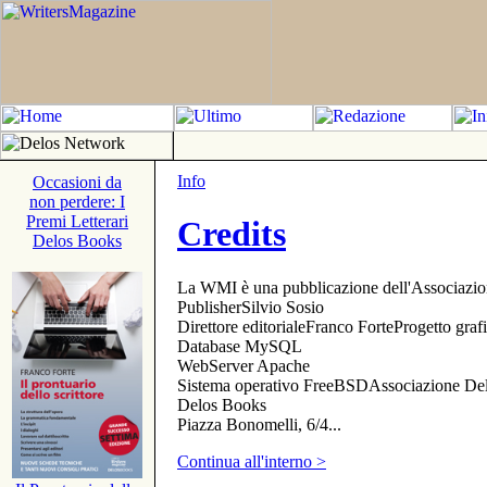
Info
Occasioni da
non perdere: I
Premi Letterari
Credits
Delos Books
La WMI è una pubblicazione dell'Associazi
PublisherSilvio Sosio
Direttore editorialeFranco ForteProgetto gr
Database MySQL
WebServer Apache
Sistema operativo FreeBSDAssociazione Delo
Delos Books
Piazza Bonomelli, 6/4...
Continua all'interno >