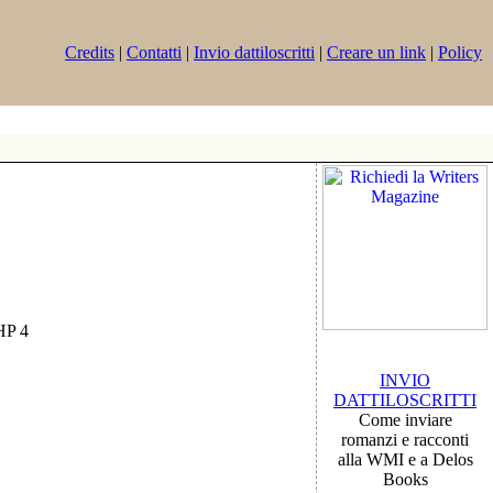
Credits
|
Contatti
|
Invio dattiloscritti
|
Creare un link
|
Policy
PHP 4
INVIO
DATTILOSCRITTI
Come inviare
romanzi e racconti
alla WMI e a Delos
Books