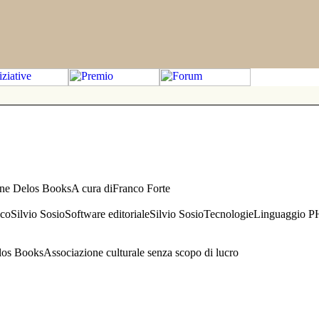
one Delos BooksA cura diFranco Forte
aficoSilvio SosioSoftware editorialeSilvio SosioTecnologieLinguaggio 
s BooksAssociazione culturale senza scopo di lucro