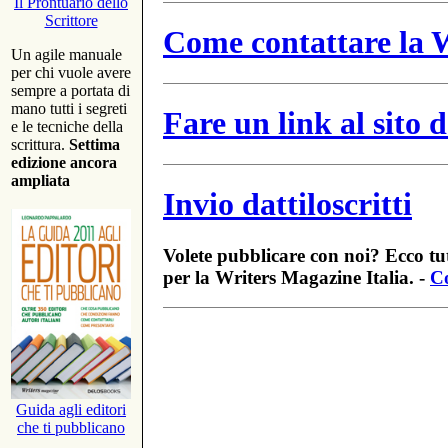
Il Prontuario dello
Scrittore
Come contattare la W
Un agile manuale
per chi vuole avere
sempre a portata di
mano tutti i segreti
Fare un link al sito
e le tecniche della
scrittura.
Settima
edizione ancora
ampliata
Invio dattiloscritti
Volete pubblicare con noi? Ecco tut
per la Writers Magazine Italia. -
Co
Guida agli editori
che ti pubblicano