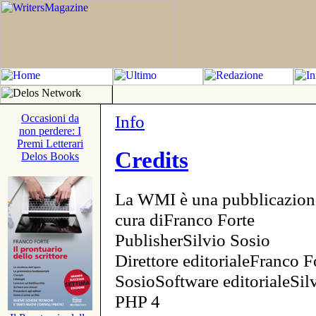
Info
Occasioni da
non perdere: I
Premi Letterari
Credits
Delos Books
La WMI è una pubblicazion
cura diFranco Forte
PublisherSilvio Sosio
Direttore editorialeFranco F
SosioSoftware editorialeSi
PHP 4