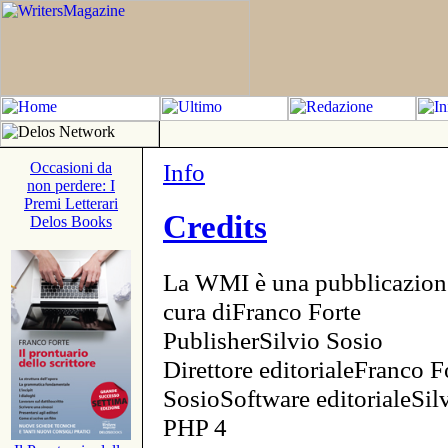
Info
Occasioni da
non perdere: I
Premi Letterari
Credits
Delos Books
La WMI è una pubblicazion
cura diFranco Forte
PublisherSilvio Sosio
Direttore editorialeFranco F
SosioSoftware editorialeSi
PHP 4